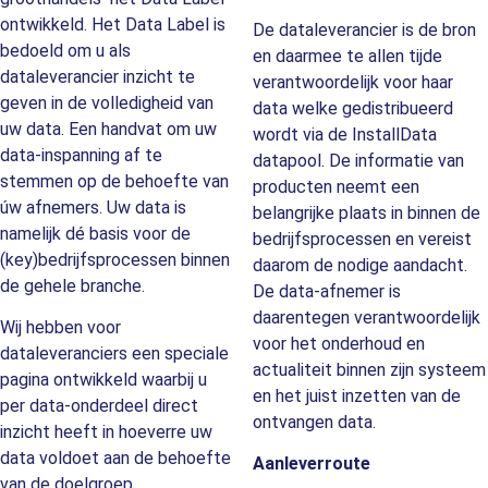
ontwikkeld. Het Data Label is
De dataleverancier is de bron
bedoeld om u als
en daarmee te allen tijde
dataleverancier inzicht te
verantwoordelijk voor haar
geven in de volledigheid van
data welke gedistribueerd
uw data. Een handvat om uw
wordt via de InstallData
data-inspanning af te
datapool. De informatie van
stemmen op de behoefte van
producten neemt een
úw afnemers. Uw data is
belangrijke plaats in binnen de
namelijk dé basis voor de
bedrijfsprocessen en vereist
(key)bedrijfsprocessen binnen
daarom de nodige aandacht.
de gehele branche.
De data-afnemer is
daarentegen verantwoordelijk
Wij hebben voor
voor het onderhoud en
dataleveranciers een speciale
actualiteit binnen zijn systeem
pagina ontwikkeld waarbij u
en het juist inzetten van de
per data-onderdeel direct
ontvangen data.
inzicht heeft in hoeverre uw
data voldoet aan de behoefte
Aanleverroute
van de doelgroep.