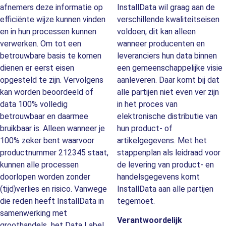
afnemers deze informatie op
InstallData wil graag aan de
efficiënte wijze kunnen vinden
verschillende kwaliteitseisen
en in hun processen kunnen
voldoen, dit kan alleen
verwerken. Om tot een
wanneer producenten en
betrouwbare basis te komen
leveranciers hun data binnen
dienen er eerst eisen
een gemeenschappelijke visie
opgesteld te zijn. Vervolgens
aanleveren. Daar komt bij dat
kan worden beoordeeld of
alle partijen niet even ver zijn
data 100% volledig
in het proces van
betrouwbaar en daarmee
elektronische distributie van
bruikbaar is. Alleen wanneer je
hun product- of
100% zeker bent waarvoor
artikelgegevens. Met het
productnummer 212345 staat,
stappenplan als leidraad voor
kunnen alle processen
de levering van product- en
doorlopen worden zonder
handelsgegevens komt
(tijd)verlies en risico. Vanwege
InstallData aan alle partijen
die reden heeft InstallData in
tegemoet.
samenwerking met
Verantwoordelijk
groothandels het Data Label